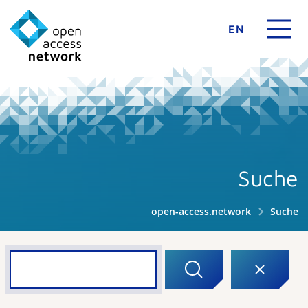
EN
Suche
open-access.network
Suche