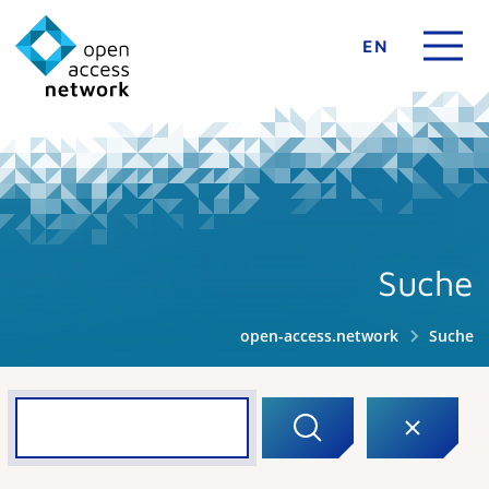
EN
Suche
open-access.network
Suche