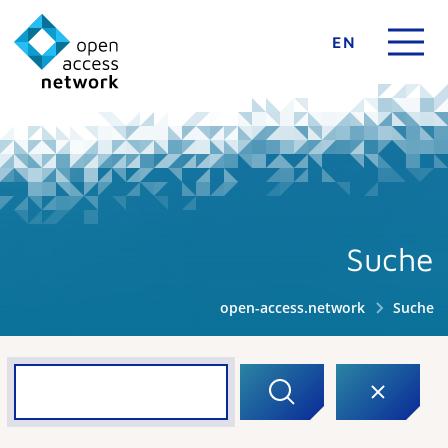
EN
Suche
open-access.network
Suche