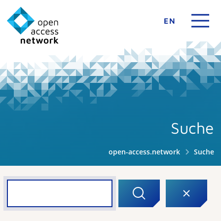
EN
Suche
open-access.network
Suche