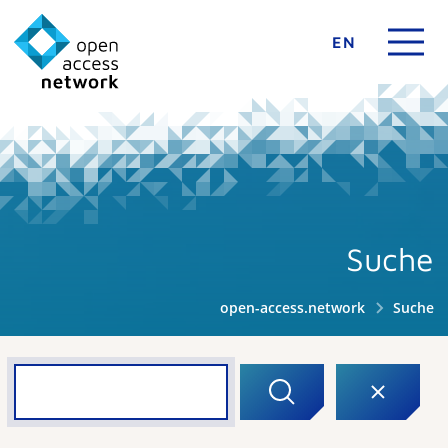
EN
Suche
open-access.network
Suche