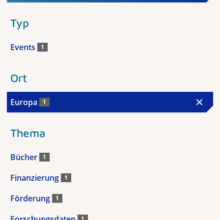
Typ
Events
1
Ort
Europa
1
Thema
Bücher
1
Finanzierung
1
Förderung
1
Forschungsdaten
1