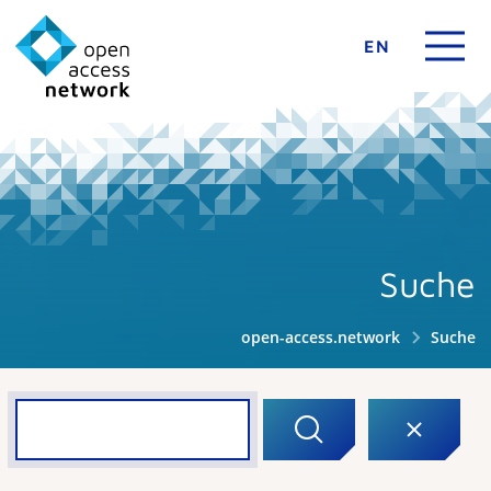
EN
Suche
open-access.network
Suche