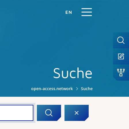
EN
Suche
open-access.network
Suche