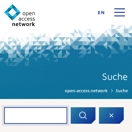
EN
Suche
open-access.network
Suche