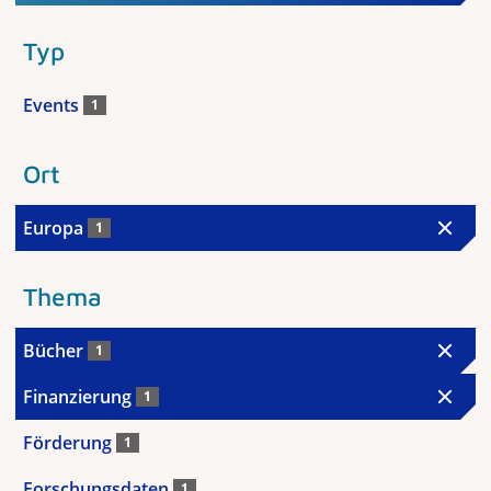
Typ
Events
1
Ort
Europa
1
Thema
Bücher
1
Finanzierung
1
Förderung
1
Forschungsdaten
1