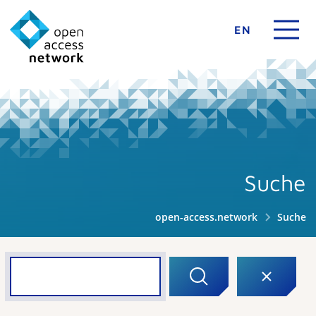
EN
Suche
open-access.network
Suche