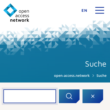
EN
Suche
open-access.network
Suche