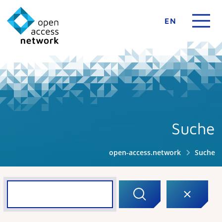
EN
Suche
open-access.network
Suche