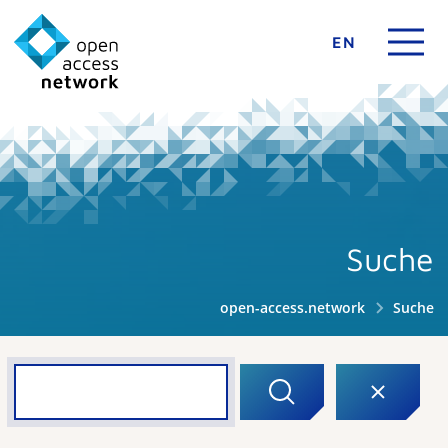
EN
Suche
open-access.network
Suche