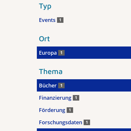
Typ
Events
1
Ort
Europa
1
Thema
Bücher
1
Finanzierung
1
Förderung
1
Forschungsdaten
1