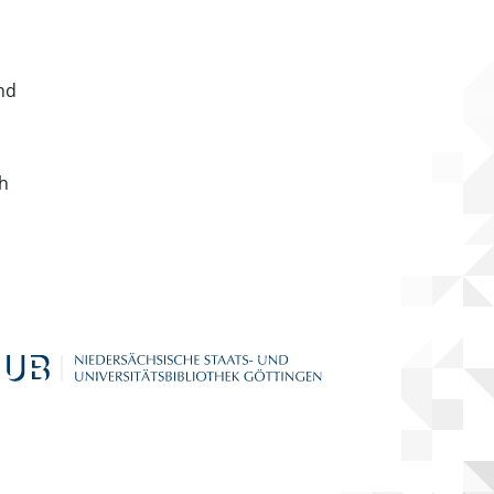
nd
ch