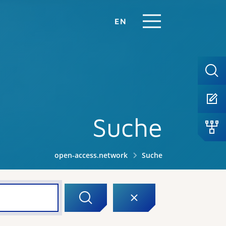
EN
Suche
open-access.network
Suche