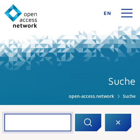
EN
Suche
open-access.network
Suche