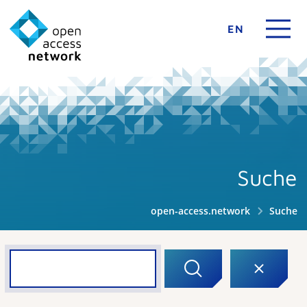
EN
Suche
open-access.network
Suche