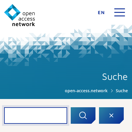
EN
Suche
open-access.network
Suche