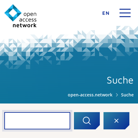
EN
Suche
open-access.network
Suche