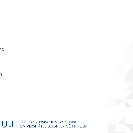
nd
ch