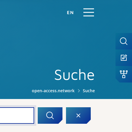
EN
Suche
open-access.network
Suche