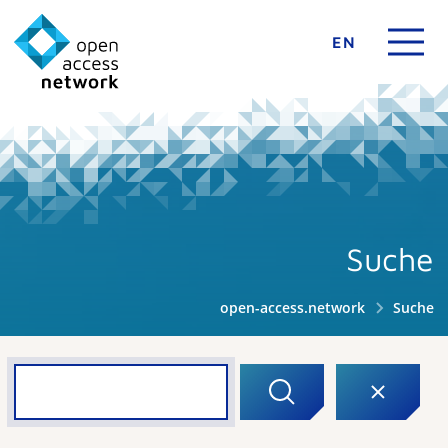
EN
Suche
open-access.network
Suche