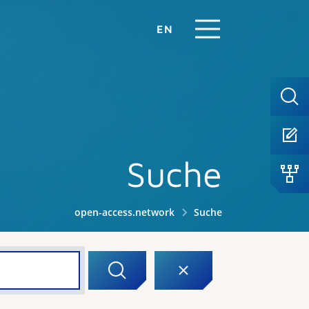
EN
Suche
open-access.network
Suche