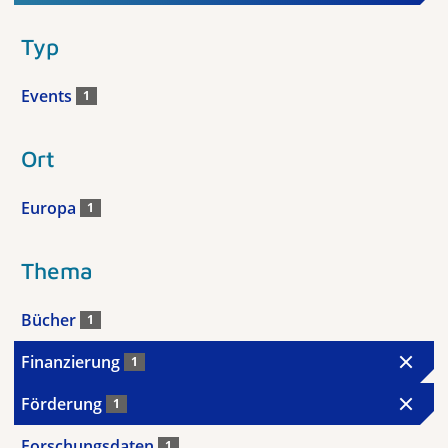
Typ
Events
1
Ort
Europa
1
Thema
Bücher
1
Finanzierung
1
Förderung
1
Forschungsdaten
1