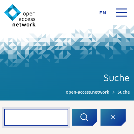
EN
Suche
open-access.network
Suche