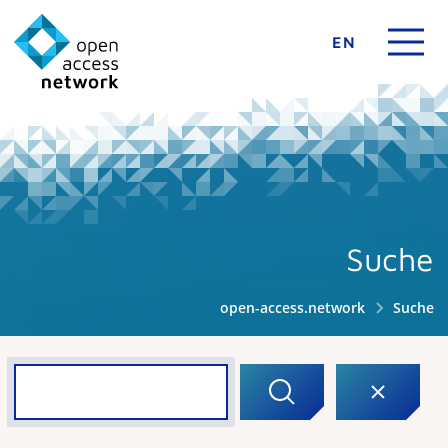
EN
Suche
open-access.network
Suche