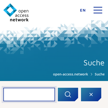
EN
Suche
open-access.network
Suche