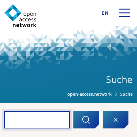
EN
Suche
open-access.network
Suche