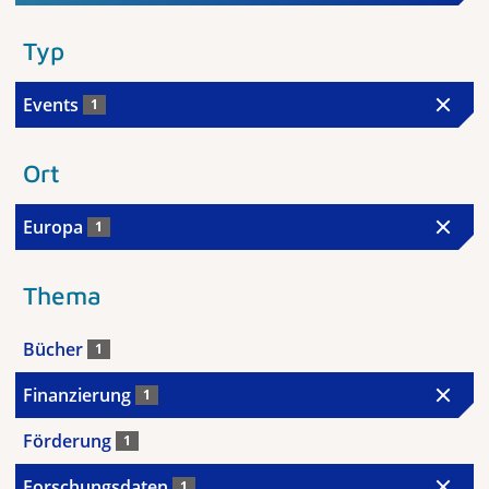
Typ
Events
1
Ort
Europa
1
Thema
Bücher
1
Finanzierung
1
Förderung
1
Forschungsdaten
1