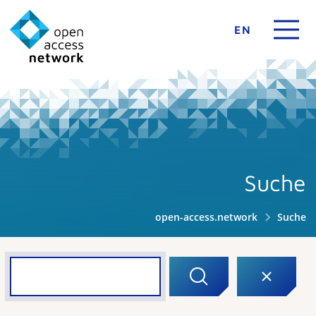
EN
Suche
open-access.network
Suche