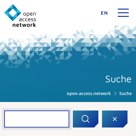
EN
Suche
open-access.network
Suche