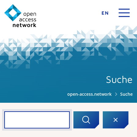
EN
Suche
open-access.network
Suche