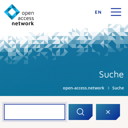
EN
Suche
open-access.network
Suche