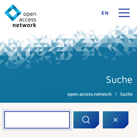
EN
Suche
open-access.network
Suche