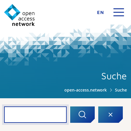
EN
Suche
open-access.network
Suche