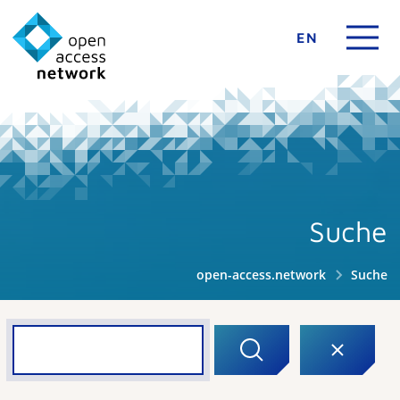
EN
Suche
open-access.network
Suche