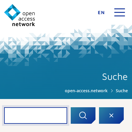
EN
Suche
open-access.network
Suche