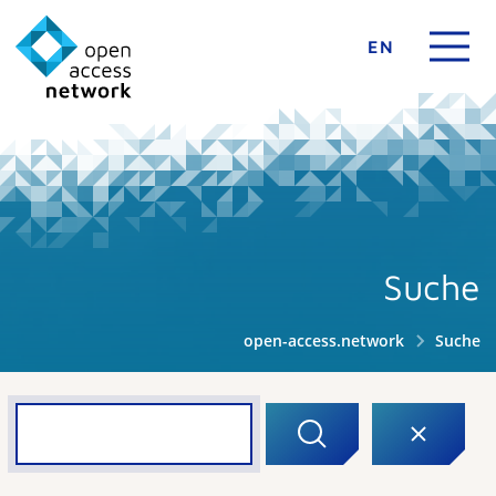
EN
Suche
open-access.network
Suche