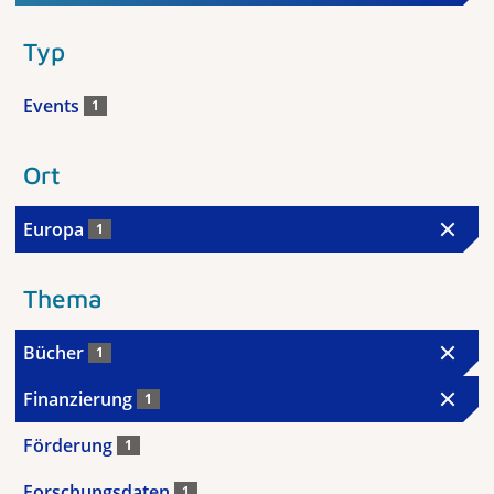
Typ
Events
1
Ort
Europa
1
Thema
Bücher
1
Finanzierung
1
Förderung
1
Forschungsdaten
1