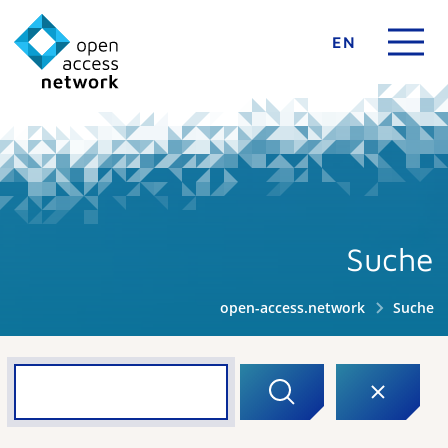
EN
Suche
open-access.network
Suche