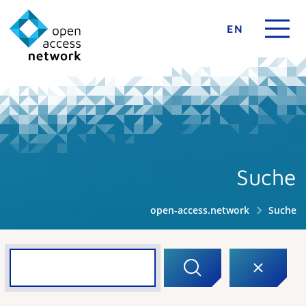
EN
Suche
open-access.network
Suche