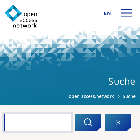
EN
Suche
open-access.network
Suche