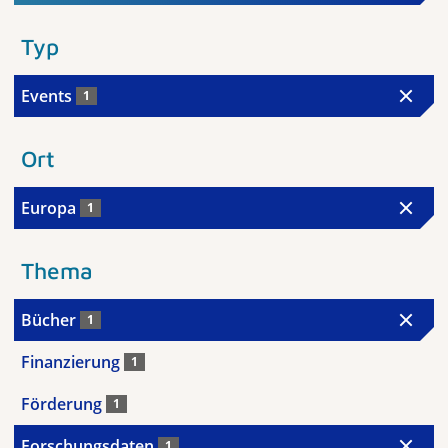
Typ
Events
1
Ort
Europa
1
Thema
Bücher
1
Finanzierung
1
Förderung
1
Forschungsdaten
1