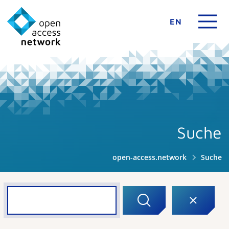
EN
Suche
open-access.network
Suche