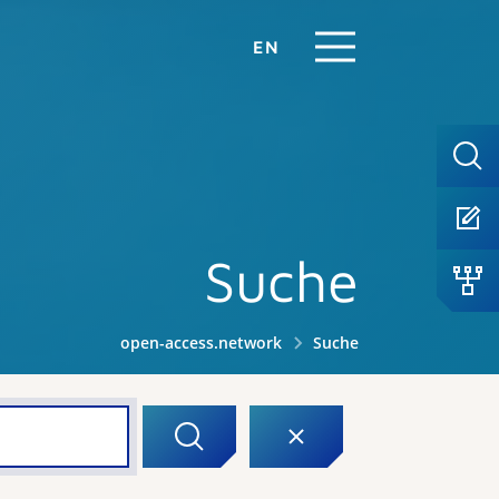
EN
Suche
open-access.network
Suche