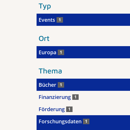
Typ
Events
1
Ort
Europa
1
Thema
Bücher
1
Finanzierung
1
Förderung
1
Forschungsdaten
1