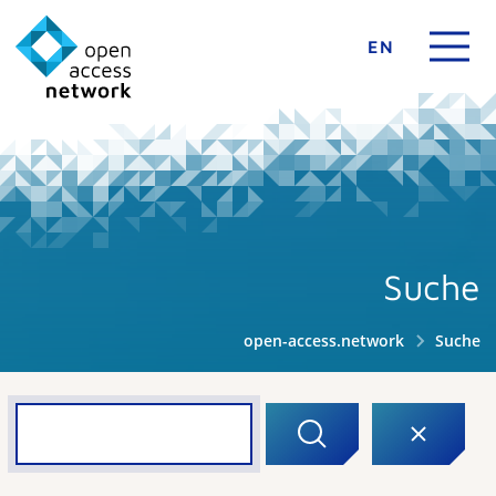
EN
Suche
open-access.network
Suche