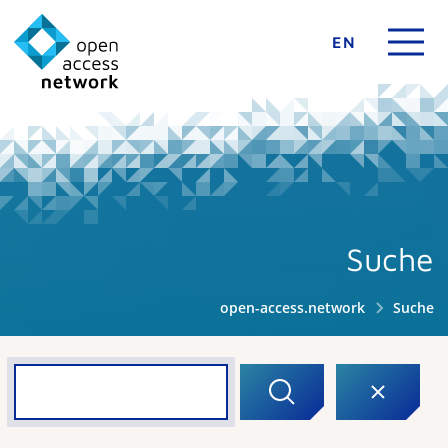
EN
Suche
open-access.network
Suche