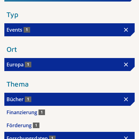
Typ
Events
1
Ort
Europa
1
Thema
Bücher
1
Finanzierung
1
Förderung
1
Forschungsdaten
1