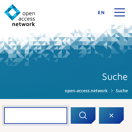
EN
Suche
open-access.network
Suche