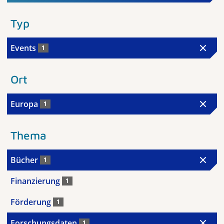
Typ
Events
1
Ort
Europa
1
Thema
Bücher
1
Finanzierung
1
Förderung
1
Forschungsdaten
1