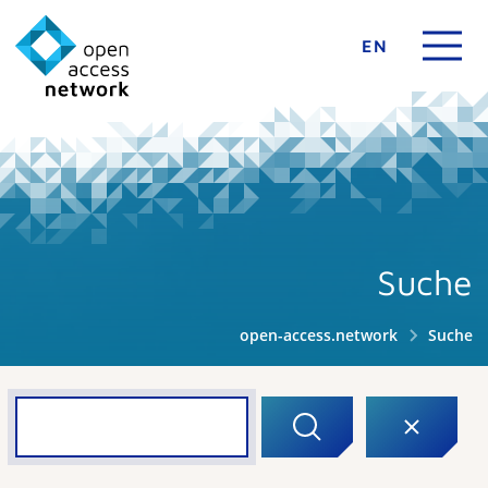
EN
Suche
open-access.network
Suche