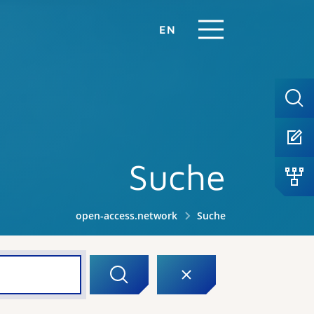
EN
Suche
open-access.network
Suche