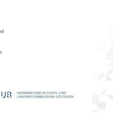
nd
ch