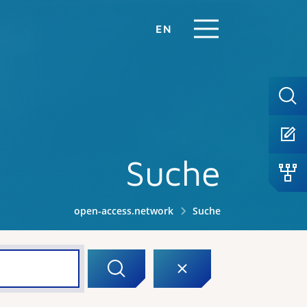
EN
Suche
open-access.network
Suche