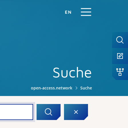
EN
Suche
open-access.network
Suche