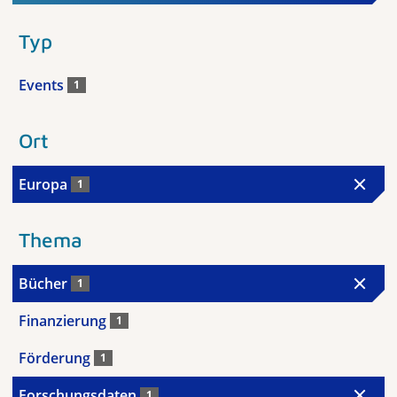
Typ
Events
1
Ort
Europa
1
Thema
Bücher
1
Finanzierung
1
Förderung
1
Forschungsdaten
1