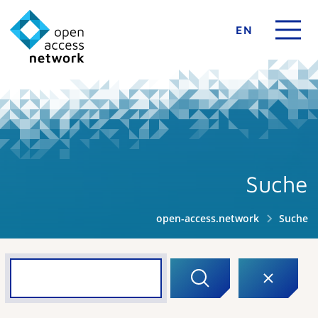
EN
Suche
open-access.network
Suche