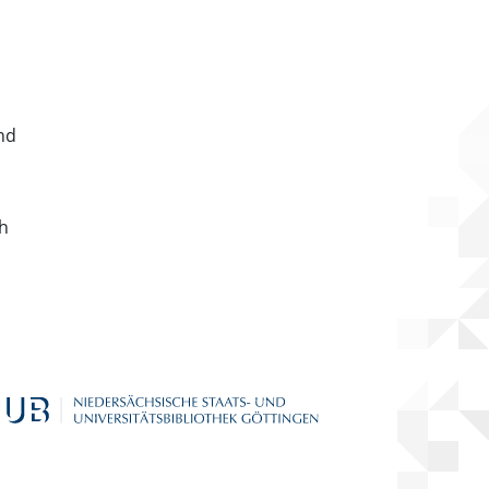
nd
ch