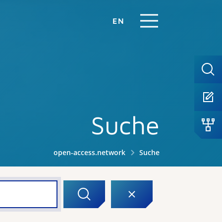
EN
Suche
open-access.network
Suche