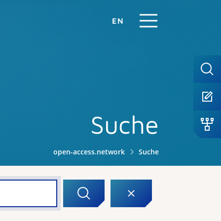
EN
Suche
open-access.network
Suche