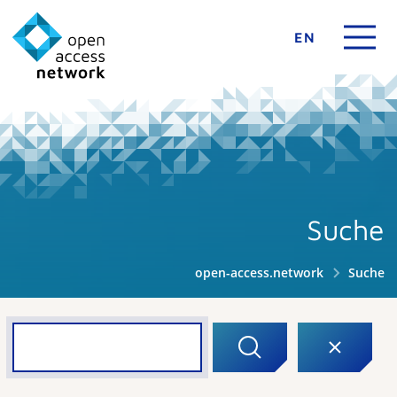
EN
Suche
open-access.network
Suche