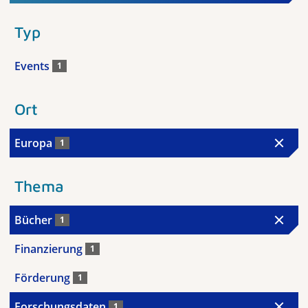
Typ
Events
1
Ort
Europa
1
Thema
Bücher
1
Finanzierung
1
Förderung
1
Forschungsdaten
1