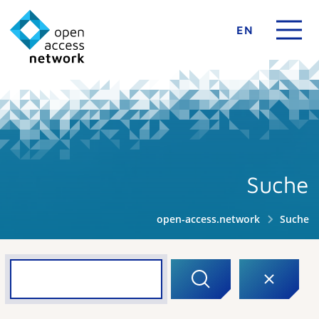
EN
Suche
open-access.network
Suche